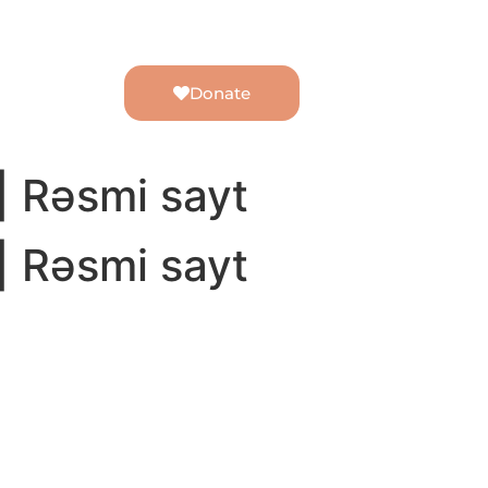
Donate
| Rəsmi sayt
| Rəsmi sayt