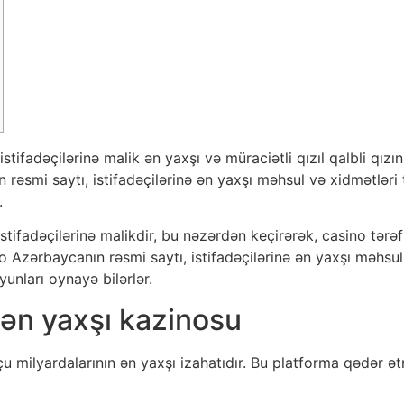
tifadəçilərinə malik ən yaxşı və müraciətli qızıl qalbli qızın
əsmi saytı, istifadəçilərinə ən yaxşı məhsul və xidmətləri tə
.
ifadəçilərinə malikdir, bu nəzərdən keçirərək, casino tərəfi
no Azərbaycanın rəsmi saytı, istifadəçilərinə ən yaxşı məhsul
yunları oynayə bilərlər.
 ən yaxşı kazinosu
milyardalarının ən yaxşı izahatıdır. Bu platforma qədər ətra