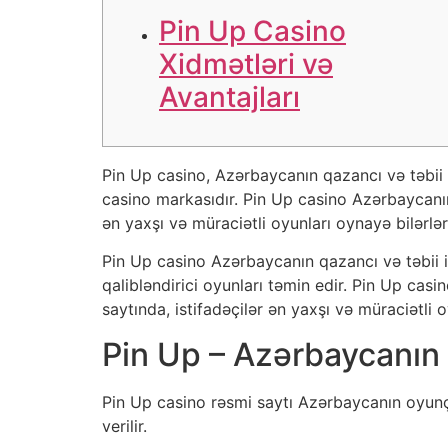
Pin Up Casino
Xidmətləri və
Avantajları
Pin Up casino, Azərbaycanın qazancı və təbii is
casino markasıdır. Pin Up casino Azərbaycanın r
ən yaxşı və müraciətli oyunları oynayə bilərlər
Pin Up casino Azərbaycanın qazancı və təbii ist
qalibləndirici oyunları təmin edir. Pin Up casi
saytında, istifadəçilər ən yaxşı və müraciətli o
Pin Up – Azərbaycanın
Pin Up casino rəsmi saytı Azərbaycanın oyunçu 
verilir.