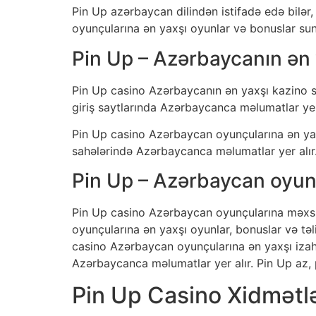
Pin Up azərbaycan dilindən istifadə edə bilər
oyunçularına ən yaxşı oyunlar və bonuslar sun
Pin Up – Azərbaycanın ən 
Pin Up casino Azərbaycanın ən yaxşı kazino s
giriş saytlarında Azərbaycanca məlumatlar yer
Pin Up casino Azərbaycan oyunçularına ən yaxş
sahələrində Azərbaycanca məlumatlar yer alır.
Pin Up – Azərbaycan oyu
Pin Up casino Azərbaycan oyunçularına məxsu
oyunçularına ən yaxşı oyunlar, bonuslar və təl
casino Azərbaycan oyunçularına ən yaxşı izaha
Azərbaycanca məlumatlar yer alır. Pin Up az, 
Pin Up Casino Xidmətlər