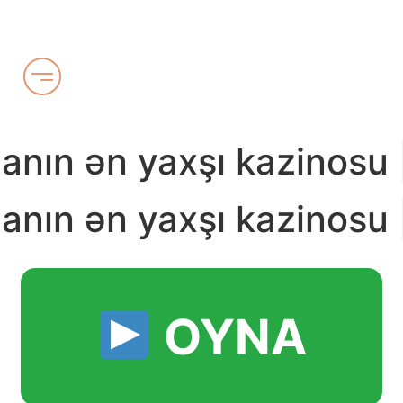
anın ən yaxşı kazinosu 
anın ən yaxşı kazinosu 
OYNA