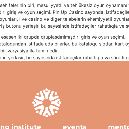
əhifələrinin biri, məsuliyyətli və təhlükəsiz oyun oynamanı
dır: giriş və oyun seçimi. Pin Up Casino saytında, istifadəç
t oyunları, live casino və digər tələbələrin əhəmiyyətli oyunla
ş butonu yerləşir, bu sayəsində istifadəçilər rahatlıqla və sür
sasən iki qrupda qruplaşdırılmışdır: giriş və oyun seçimi.
taloqundan istifadə edə bilərlər, bu kataloqu slotlar, kart oy
ir varyasiya ilə təmin edir.
 yerləşir, bu sayəsində istifadəçilər rahatlıqla və sürətli gir
ing institute
events
mento